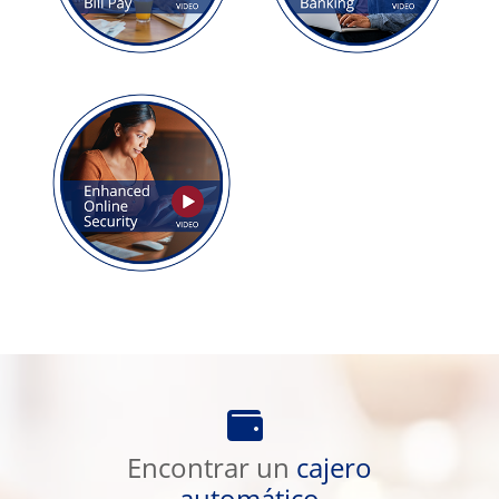
Encontrar
un
Encontrar un
cajero
cajero
automático
automático