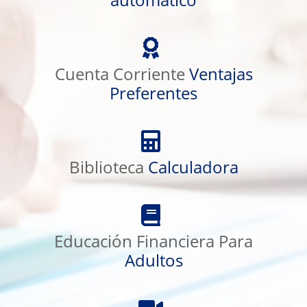
Cuenta
Corriente
Cuenta Corriente
Ventajas
Ventajas
Preferentes
Preferentes
Biblioteca
Calculadora
Biblioteca
Calculadora
Educación
Financiera
Educación Financiera Para
Para
Adultos
Adultos
Videos