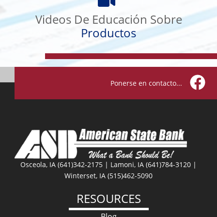
De
Videos De Educación Sobre
Educación
Sobre
Productos
Productos
Ponerse en contacto...
Facebo
Osceola, IA (641)342-2175 | Lamoni, IA (641)784-3120 |
Winterset, IA (515)462-5090
RESOURCES
Blog