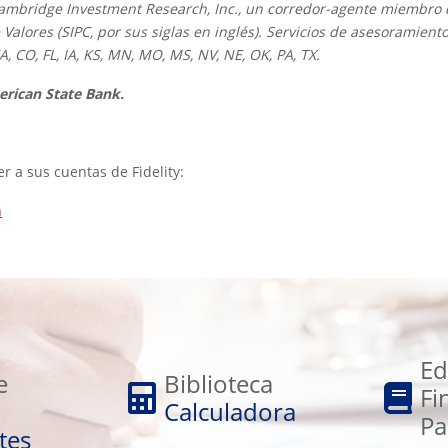
Cambridge Investment Research, Inc., un corredor-agente miembro d
e Valores (SIPC, por sus siglas en inglés). Servicios de asesoramien
A, CO, FL, IA, KS, MN, MO, MS, NV, NE, OK, PA, TX.
merican State Bank.
er a sus cuentas de Fidelity:
n
Educación
Biblioteca
Financiera
Ed
Calculadora
e
Biblioteca
Para
Fi
Calculadora
Adultos
Pa
tes