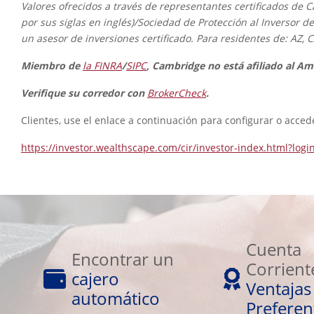
Valores ofrecidos a través de representantes certificados de 
por sus siglas en inglés)/Sociedad de Protección al Inversor d
un asesor de inversiones certificado. Para residentes de: AZ, C
Miembro de
la FINRA
/
SIPC
, Cambridge no está afiliado al A
Verifique su corredor con
BrokerCheck
.
Clientes, use el enlace a continuación para configurar o acced
https://investor.wealthscape.com/cir/investor-index.html?logi
Cuenta
Encontrar
Corriente
Cuenta
un
Encontrar un
Ventajas
Corrient
cajero
cajero
Preferentes
Ventajas
automático
automático
Preferen