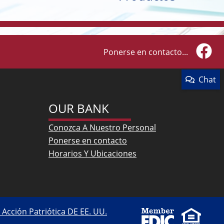
Ponerse en contacto...
Faceb
Chat
OUR BANK
Conozca A Nuestro Personal
Ponerse en contacto
Horarios Y Ubicaciones
 Acción Patriótica DE EE. UU.