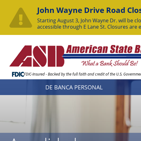
John Wayne Drive Road Clos
Starting August 3, John Wayne Dr. will be clo
accessible through E Lane St. Closures are 
Skip
to
Content
FDIC-Insured - Backed by the full faith and credit of the U.S. Governme
DE BANCA PERSONAL