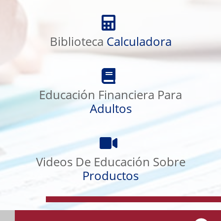
Biblioteca
Calculadora
Biblioteca
Calculadora
Educación
Financiera
Educación Financiera Para
Para
Adultos
Adultos
Videos
De
Videos De Educación Sobre
Educación
Sobre
Productos
Productos