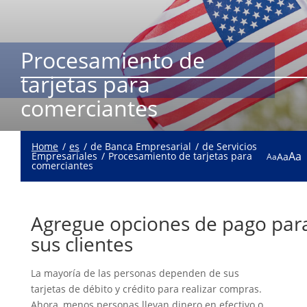
Procesamiento de
tarjetas para
comerciantes
Home
es
de Banca Empresarial
de Servicios
Aa
Empresariales
Procesamiento de tarjetas para
Aa
Aa
comerciantes
Agregue opciones de pago par
sus clientes
La mayoría de las personas dependen de sus
tarjetas de débito y crédito para realizar compras.
Ahora, menos personas llevan dinero en efectivo o