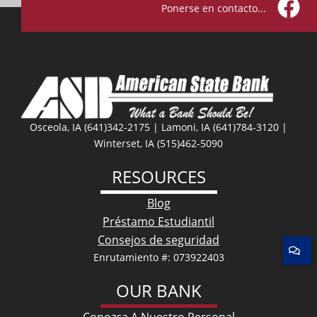
Ponerse en contacto...
Facebo
Osceola, IA (641)342-2175 | Lamoni, IA (641)784-3120 |
Winterset, IA (515)462-5090
RESOURCES
Blog
Préstamo Estudiantil
Consejos de seguridad
Enrutamiento #: 073922403
OUR BANK
Conozca A Nuestro Personal