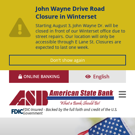
John Wayne Drive Road
Closure in Winterset
Starting August 3, John Wayne Dr. will be
closed in front of our Winterset office due to
street repairs. Our location will only be
accessible through E Lane St. Closures are
expected to last one week.
Don't show again
Skip
English
ONLINE BANKING
to
Content
FDIC-Insured - Backed by the full faith and credit of the U.S.
Government