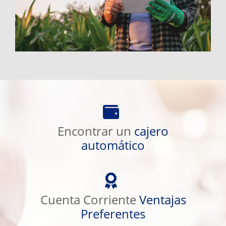
Encontrar
un
Encontrar un
cajero
cajero
automático
automático
Cuenta
Corriente
Cuenta Corriente
Ventajas
Ventajas
Preferentes
Preferentes