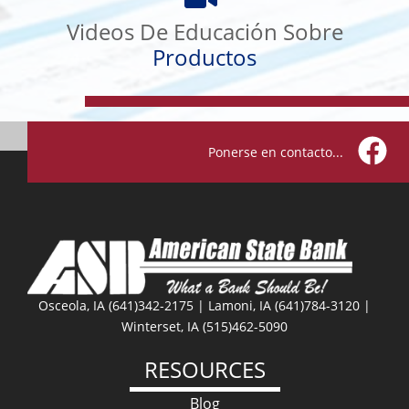
De
Videos De Educación Sobre
Educación
Sobre
Productos
Productos
Ponerse en contacto...
Facebo
Osceola, IA (641)342-2175 | Lamoni, IA (641)784-3120 |
Winterset, IA (515)462-5090
RESOURCES
Blog