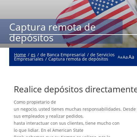
Captura remota de
depósitos
Home
es
de Banca Empresarial
de Servicios
Aa
Aa
Aa
Empresariales
Captura remota de depósitos
Realice depósitos directament
Como propietario de
un negocio, usted tienes muchas responsabilidades. Desde d
sus empleados y realizar pedidos,
hasta interactuar con sus clientes, tiene mucho con
lo que lidiar. En el American State