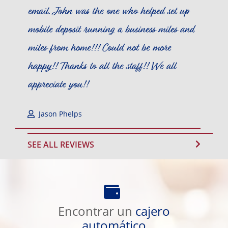
email. John was the one who helped set up
mobile deposit running a business miles and
miles from home!!! Could not be more
happy!! Thanks to all the staff!! We all
appreciate you!!
Jason Phelps
SEE ALL REVIEWS
Encontrar
un
Encontrar un
cajero
cajero
automático
automático