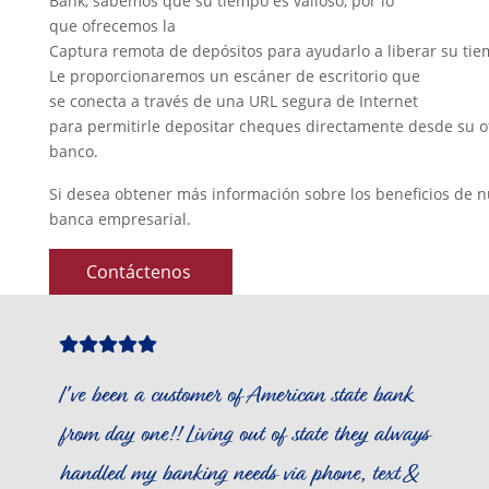
Bank, sabemos que su tiempo es valioso, por lo
que ofrecemos la
Captura remota de depósitos para ayudarlo a liberar su tie
Le proporcionaremos un escáner de escritorio que
se conecta a través de una URL segura de Internet
para permitirle depositar cheques directamente desde su ofi
banco.
Si desea obtener más información sobre los beneficios de
banca empresarial.
Contáctenos
Star
Star
Star
Star
Star
Icon
Icon
Icon
Icon
Icon
I've been a customer of American state bank
from day one!! Living out of state they always
handled my banking needs via phone, text &