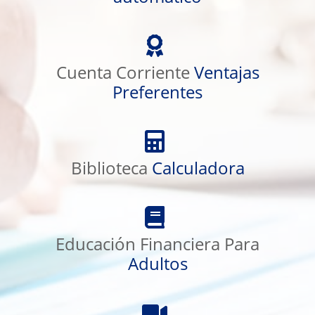
Cuenta
Corriente
Cuenta Corriente
Ventajas
Ventajas
Preferentes
Preferentes
Biblioteca
Calculadora
Biblioteca
Calculadora
Educación
Financiera
Educación Financiera Para
Para
Adultos
Adultos
Videos