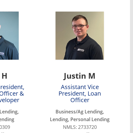
 H
Justin M
President,
Assistant Vice
Officer &
President, Loan
veloper
Officer
Lending,
Business/Ag Lending,
ending
Lending, Personal Lending
0309
NMLS: 2733720