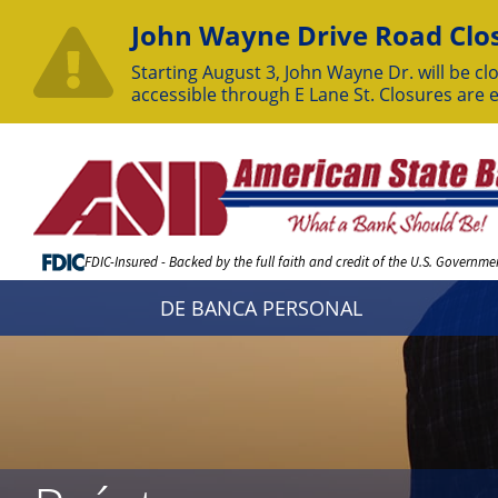
John Wayne Drive Road Clos
Starting August 3, John Wayne Dr. will be clo
accessible through E Lane St. Closures are 
Skip
to
Content
FDIC-Insured - Backed by the full faith and credit of the U.S. Governme
DE BANCA PERSONAL