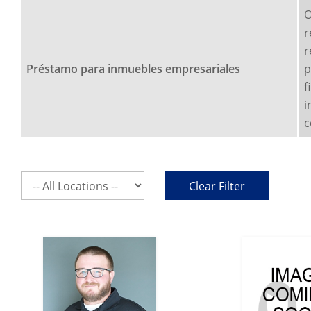
O
r
r
Préstamo para inmuebles empresariales
p
f
i
c
Select
Clear Filter
a
location