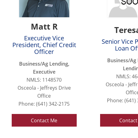
Matt R
Teres
Executive Vice
Senior Vice 
President, Chief Credit
Loan Of
Officer
Business/Ag 
Business/Ag Lending,
Lendi
Executive
NMLS: 46
NMLS: 1148570
Osceola - Jeff
Osceola - Jeffreys Drive
Offic
Office
Phone: (641)
Phone: (641) 342-2175
Contact Me
Contact