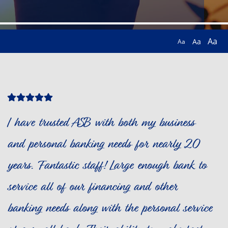
Aa
Aa
Aa
Star
Star
Star
Star
Star
Icon
Icon
Icon
Icon
Icon
I have trusted ASB with both my business
and personal banking needs for nearly 20
years. Fantastic staff! Large enough bank to
service all of our financing and other
banking needs along with the personal service