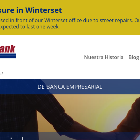
ure in Winterset
sed in front of our Winterset office due to street repairs. Ou
expected to last one week.
Nuestra Historia
Blog
nt
DE BANCA EMPRESARIAL