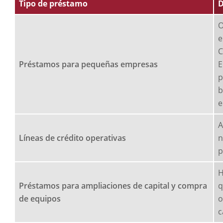
Tipo de préstamo
D
O
e
C
Préstamos para pequeñas empresas
E
p
b
e
A
Líneas de crédito operativas
n
p
H
Préstamos para ampliaciones de capital y compra
q
de equipos
o
c