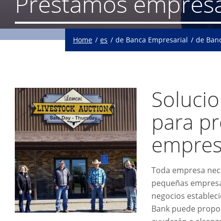
Préstamos empresa
Home
es
de Banca Empresarial
de Banc
Soluci
para pr
empres
Toda empresa nece
pequeñas empresas
negocios establec
Bank puede propor