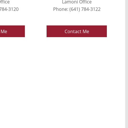
ffice
Lamoni Office
 784-3120
Phone: (641) 784-3122
 Me
Contact Me