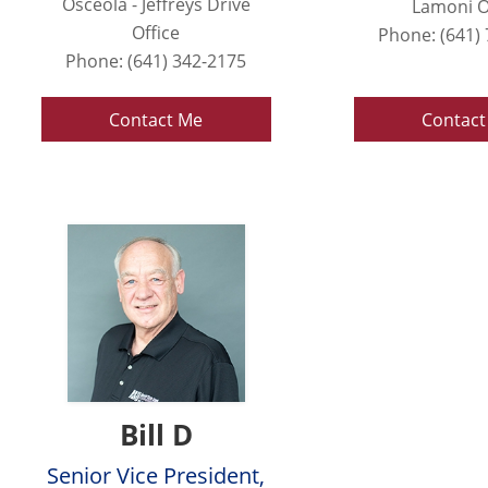
Osceola - Jeffreys Drive
Lamoni O
Office
Phone: (641)
Phone: (641) 342-2175
Contact Me
Contact
Bill D
Senior Vice President,