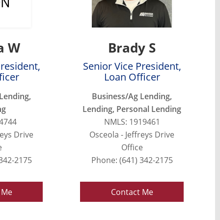
a W
Brady S
President,
Senior Vice President,
ficer
Loan Officer
Lending,
Business/Ag Lending,
ng
Lending, Personal Lending
4744
NMLS: 1919461
reys Drive
Osceola - Jeffreys Drive
e
Office
 342-2175
Phone: (641) 342-2175
 Me
Contact Me